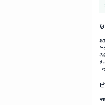
教
た
名
す
つ
実