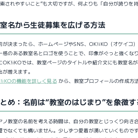
検索されやすいこと”も大切ですが、何よりも「自分が誇りを
教室名から生徒募集を広げる方法
前が決まったら、ホームページやSNS、OK!iKO（オケイコ
一感のある教室名とロゴを使うことで、印象がぐっと強くな
にOK!iKOでは、教室ページのタイトルや紹介文にも教室名
出が増えます。
K!iKOの機能を詳しく見る
から、教室プロフィールの作成方
とめ：名前は“教室のはじまり”を象徴す
アノ教室の名前を考える時間は、自分の教室とじっくり向き
璧でなくても構いません。少しずつ愛着が湧いていくもので