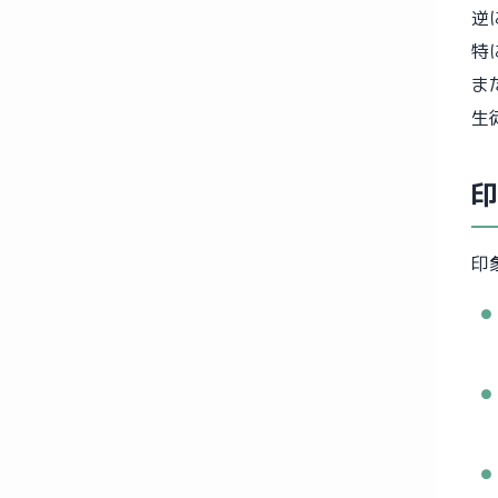
逆
特
ま
生
印