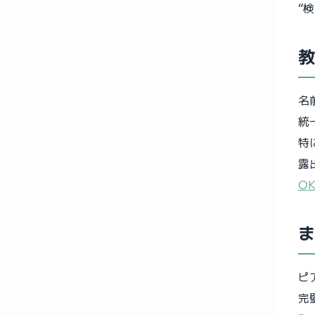
“
名
統
特
露
O
ま
ピ
完