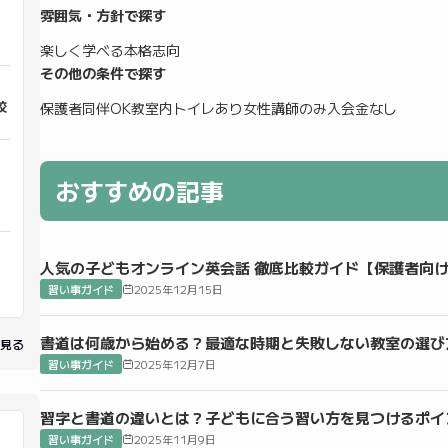
雰囲気・方針で探す
楽しく学べる
本格志向
その他の条件で探す
校
保護者同伴OK
教室内トイレあり
女性講師のみ
入会金なし
おすすめの記事
人気の子どもオンライン英会話 徹底比較ガイド【保護者向
習い事ガイド
2025年12月15日
書道は何歳から始める？最適な時期と失敗しない教室の選び
見る
習い事ガイド
2025年12月7日
習字と書道の違いとは？子どもに合う習い方を見つけるポイ
習い事ガイド
2025年11月9日