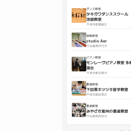
ダンス教室
タキガワダンススクー
池袋教室
東京都豊島区
体操教室
studio Aer
兵庫県伊丹市
ピアノ教室
モンレーヴピアノ教室 多
落合
東京都多摩市
書道教室
下目黒キツツキ習字教室
東京都目黒区
書道教室
みやざき紫州の書道教室
兵庫県西宮市