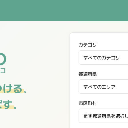
カテゴリ
都道府県
つける
。
ばす
市区町村
。