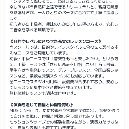
「ジャズって難しそう…」と感じる方もご安心ください。
楽しみながら自然に上達できるカリキュラムと、親身で熱意
ある講師陣が、一人ひとりのペースに合わせて丁寧に指導し
ます。
初心者から上級者、趣味の方からプロ志望の方まで、安心し
て音楽を学べる環境です。
《目的やレベルに合わせた充実のレッスンコース》
当スクールでは、目的やライフスタイルに合わせて選べる多
彩なコースをご用意しています。
初級・中級コースでは「音楽をもっと楽しみたい」という方
に、上級コースでは「さらに高みを目指したい」方に最適。
学生向けや単発レッスン、グループレッスン、全国出張レッ
スンなど、柔軟な受講スタイルにも対応しています。
全コースでスタジオ利用料・設備費が含まれており、安心し
てレッスンに集中できる環境を整えています。
無料体験レッスンも随時受付中です。
《演奏を通じて自信と仲間を育む》
MUSIC NESTは、ただ技術を学ぶ場所ではなく、音楽を通じ
て自分を表現し、仲間と刺激し合う場でもあります。
セッションやライブでの経験を重ねながら、演奏力だけでな
く、自信や表現力も育てていきます。