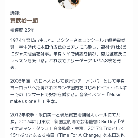
講師:
荒武裕一朗
指導歴 25年
1974年宮崎市生まれ。ビクター音楽コンクールで優秀賞受
賞。学生時代に本田竹広氏のピアノに心酔し、福村博(tb)氏
にジャズ理論を師事。単身ＮＹで研鑽を積み、菊池雅章氏に
レッスンを受ける。これまでにリーダーアルバム8枚を発
表。
2008年唯一の日本人として欧州ツアーメンバーとして単身
ヨーロッパへ招聘されオランダ国内をはじめドイツ・ベルギ
ーでのコンサートで好評を博する。音楽イベント「Music
make us one !! 」主宰。
2012年歌手・米良美一と横須賀芸術劇場大ホールにて共
演。2013年1月東京・新国立劇場で芸術監督D.Bintley「ダ
イナミック・ダンス」音楽監修・共演。2017年Trioとして
15年ぶりとなる６枚目『Time For A Change』を本田珠也