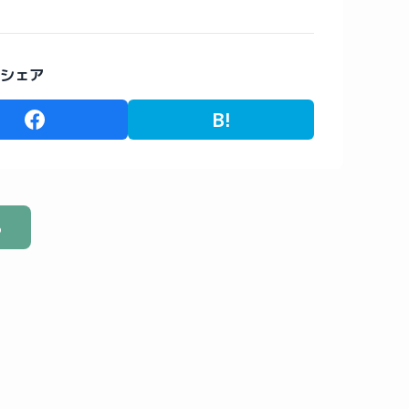
シェア
B!
る