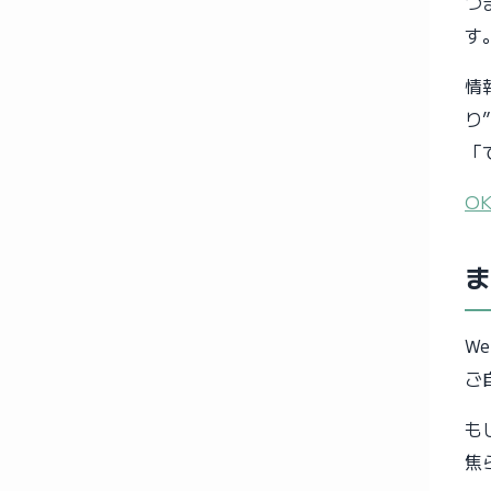
つ
す
情
り
「
O
ま
W
ご
も
焦