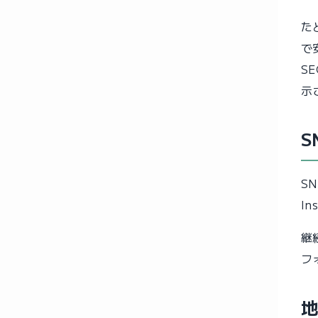
た
で
S
示
S
S
I
継
フ