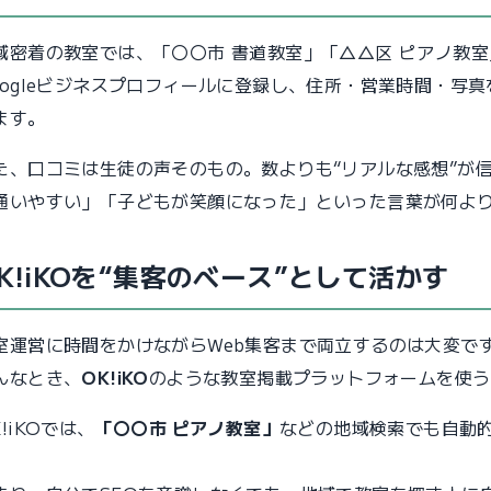
域密着の教室では、「〇〇市 書道教室」「△△区 ピアノ教
oogleビジネスプロフィールに登録し、住所・営業時間・写
ます。
た、口コミは生徒の声そのもの。数よりも“リアルな感想”が
通いやすい」「子どもが笑顔になった」といった言葉が何よ
K!iKOを“集客のベース”として活かす
室運営に時間をかけながらWeb集客まで両立するのは大変で
んなとき、
OK!iKO
のような教室掲載プラットフォームを使う
K!iKOでは、
「〇〇市 ピアノ教室」
などの地域検索でも自動
。