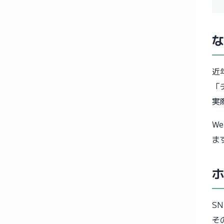
な
近
「
実
W
ま
ホ
S
そ