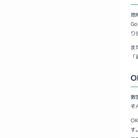
地
G
り
ま
「
O
教
そ
O
す