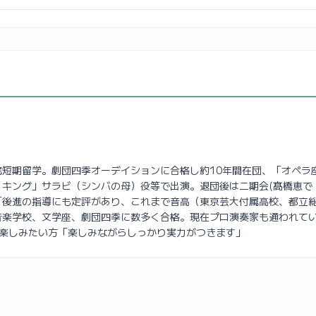
短期留学。劇団四季オーデイションに合格し約10年間在団、「オペラ
・キング」サラビ（シンバの母）役等で出演。退団後は二期会(髙橋恵で
「後進の指導にも定評があり、これまで音高（東京芸大付属高校、都立
音楽学校、文学座、劇団四季に数多く合格。現在プロ演奏家も通われて
涯楽しみたい方「楽しみながらしっかり実力がつきます」