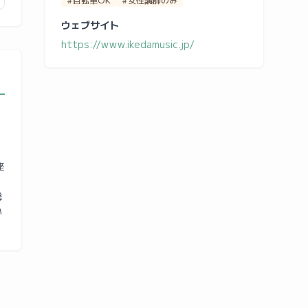
ウェブサイト
https://www.ikedamusic.jp/
座
総
い