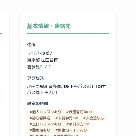
基本情報・連絡先
住所
〒157-0067
東京都 世田谷区
喜多見2-7-2
アクセス
小田急線和泉多摩川駅下車バス8分（駒井
バス停下車2分）
教室の特徴
#個人レッスンあり
#保護者同伴OK
#初心者歓迎
#未就学児OK
#入会金なし
#土日レッスンあり
#平日夕方OK
#駐車場あり
#教室内トイレあり
#自転車OK
#女性講師のみ