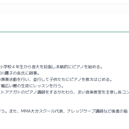
、小学校４年生から音大を目指し本格的にピアノを始める。
深川庸子の各氏に師事。
の演奏活動を行い、並行して子供たちにピアノを教えはじめる。
て幅広い層の生徒にレッスンを行う。
ストアナガトのピアノ講師をするかたわら、まい音楽教室を主宰し各コ
行う。また、MMA大分スクール代表、ナレッジサーブ講師など後進の指