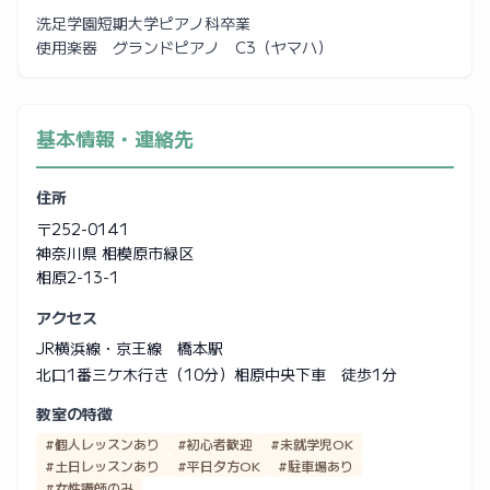
洗足学園短期大学ピアノ科卒業
使用楽器 グランドピアノ C3（ヤマハ）
基本情報・連絡先
住所
〒252-0141
神奈川県 相模原市緑区
相原2-13-1
アクセス
JR横浜線・京王線 橋本駅
北口1番三ケ木行き（10分）相原中央下車 徒歩1分
教室の特徴
#個人レッスンあり
#初心者歓迎
#未就学児OK
#土日レッスンあり
#平日夕方OK
#駐車場あり
#女性講師のみ