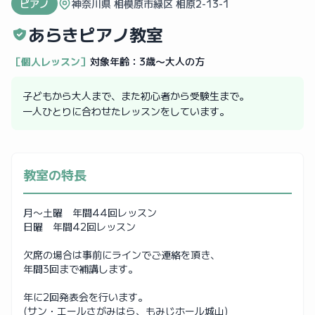
ピアノ
神奈川県 相模原市緑区 相原2-13-1
あらきピアノ教室
［個人レッスン］
対象年齢：
3歳〜大人の方
子どもから大人まで、また初心者から受験生まで。
一人ひとりに合わせたレッスンをしています。
教室の特長
月〜土曜 年間44回レッスン
日曜 年間42回レッスン
欠席の場合は事前にラインでご連絡を頂き、
年間3回まで補講します。
年に2回発表会を行います。
(サン・エールさがみはら、もみじホール城山)