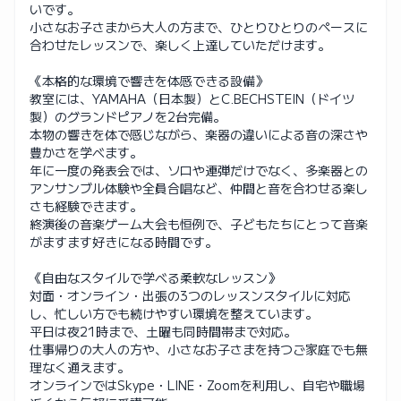
いです。
小さなお子さまから大人の方まで、ひとりひとりのペースに
合わせたレッスンで、楽しく上達していただけます。
《本格的な環境で響きを体感できる設備》
教室には、YAMAHA（日本製）とC.BECHSTEIN（ドイツ
製）のグランドピアノを2台完備。
本物の響きを体で感じながら、楽器の違いによる音の深さや
豊かさを学べます。
年に一度の発表会では、ソロや連弾だけでなく、多楽器との
アンサンブル体験や全員合唱など、仲間と音を合わせる楽し
さも経験できます。
終演後の音楽ゲーム大会も恒例で、子どもたちにとって音楽
がますます好きになる時間です。
《自由なスタイルで学べる柔軟なレッスン》
対面・オンライン・出張の3つのレッスンスタイルに対応
し、忙しい方でも続けやすい環境を整えています。
平日は夜21時まで、土曜も同時間帯まで対応。
仕事帰りの大人の方や、小さなお子さまを持つご家庭でも無
理なく通えます。
オンラインではSkype・LINE・Zoomを利用し、自宅や職場