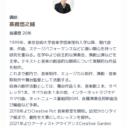
講師:
髙橋悠之輔
指導歴 20年
1999年、東京芸術大学音楽学部楽理科入学以降、現代音
楽、作曲、ステージパフォーマンスなどに強い関心を持って
研究を重ねる。在学中より自主的な演奏会、演劇公演などを
主宰。テキストと音楽の創造的な関係について実験的な作品
を制作。
これまで都内で、音楽制作、ミュージカル制作、演劇・音楽
祭制作や舞台監督として活動する。
自身の創作活動としては、舞台作品５本、音楽劇２本、オペ
レッタ1本、オペラ台本１本の他、インターネットラジオド
ラマ付曲、ネットニュース番組用BGM、各種演奏会用新曲及
び編曲など多数。
2018年よりCreative Pot 音楽教室を開校。幼児からリタイ
ア組まで、個性を大事にしたレッスンを提供。
2021年よりアーティストアライアンスCreative Garden