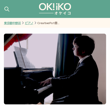
東京都中野区
ピアノ
CreativePot音...