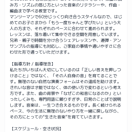
み方・リズムの感じ方といった音楽のリテラシーや、作曲・
編曲まで学べる教室です。
マンツーマンで60分じっくり向き合うスタイルなので、はじ
めてのお子さまから「もう一度ちゃんと学びたい」という大
人の方まで、それぞれのペースに合わせて進められます。
レッスンは、落ち着いて集中できる空間を用意しています。
兄弟・親子で時間を分け合うシェアレッスンや、連弾・アン
サンブルの指導にも対応し、ご家庭の事情や通いやすさに合
わせた形で通っていただけます。
【指導方針 / 指導理念】
私たちがいちばん大切にしているのは「正しい答えを押しつ
けること」ではなく、「その人自身の音」を育てることで
す。無理のない自然な演奏フォームはその達成を助けます。
きれいな音は才能ではなく、体の使い方で変わるという考え
方です。また、曲の背景や「なぜこの和音になるのか」とい
ったしくみも、専門用語に頼りすぎず、日常のことばで説明
します。音楽は、一生つき合えるものです。長く続けられる
ペース、今の生活に無理のないやり方を一緒に探しながら、
その方にとっての“生きた音楽”を育てていきます。
【スケジュール・空き状況】