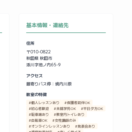
基本情報・連絡先
住所
〒010-0822
秋田県 秋田市
添川字地ノ内65-9
アクセス
最寄りバス停：境内川原
教室の特徴
#個人レッスンあり
#保護者同伴OK
#初心者歓迎
#未就学児OK
#平日夕方OK
#駐車場あり
#教室内トイレあり
#自転車OK
#女性講師のみ
#オンラインレッスンあり
#発表会あり
#資格取得対応
#楽しく学べる