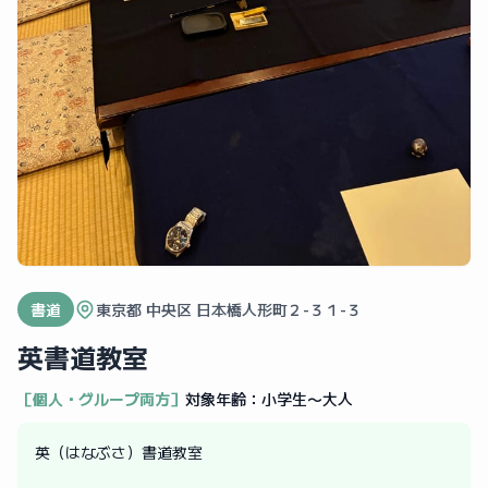
書道
東京都 中央区 日本橋人形町２-３１-３
英書道教室
［個人・グループ両方］
対象年齢：
小学生〜大人
英（はなぶさ）書道教室