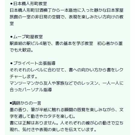
⚫︎日本橋人形町教室
日本橋人形町甘酒横丁から一本路地に入った静かな日本家屋
旅館の一室の非日常の空間で、表現を楽しみたい方向けの教
室
⚫︎ムーブ町屋教室
駅直結の駅ビル4階で、書の基本を学ぶ教室 初心者から誰
でも大歓迎。
⚫︎プライベート出張指導
それそれのレベルに合わせて、書への向かい方から書をレク
チャーします。
マンツーマンから友人や家族などでのレッスン、一人一人に
合ったパーソナル指導
◾️講師からの一言
墨の香り、筆が半紙に触れる瞬間の感覚を楽しみながら、文
字を通して動きやカタチを楽しむ。
書には正解はありません。人それぞれの線が心の動きで立ち
現れ、気付きや表現の楽しさを伝えています。