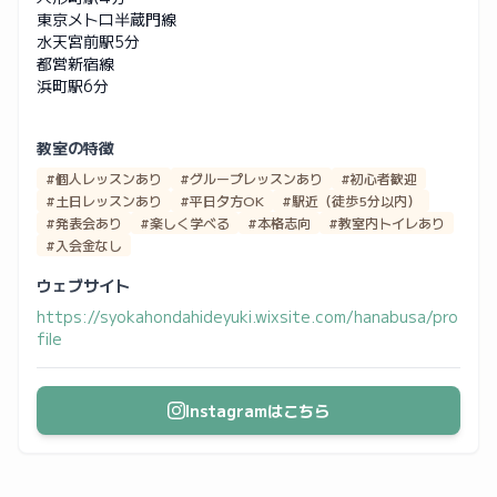
東京メトロ半蔵門線
水天宮前駅5分
都営新宿線
浜町駅6分
教室の特徴
#個人レッスンあり
#グループレッスンあり
#初心者歓迎
#土日レッスンあり
#平日夕方OK
#駅近（徒歩5分以内）
#発表会あり
#楽しく学べる
#本格志向
#教室内トイレあり
#入会金なし
ウェブサイト
https://syokahondahideyuki.wixsite.com/hanabusa/pro
file
Instagramはこちら