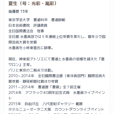
夏生（号：光彩・嵐彩）
指導歴 13年
東京学芸大学 書道科卒 書道師範
日本芸術書院 評議委員
全日国際書法会 理事
全日展.水墨画部では５年連続上位受賞を果たし、最年少で国
際芸術大賞を受賞
水墨画を小林東雲氏に師事。
現在、神楽坂アトリエにて書道と水墨画の垣根を越えた『墨
サロン』主宰。
パリと東京の二拠点で活動。
2010～2014年 全日國際書法展（東洋画部門）國際芸術大
賞受賞・静岡新聞社賞ほか受賞
2011～2014年 書道展「書宴」全７回主催
2014年 アフラック40周年記念式典 水墨画ライブペイン
ト
2015年 自由が丘 八代亜紀ギャラリー 個展
ホテルニューオータニ大阪 カウントダウンライブペイント