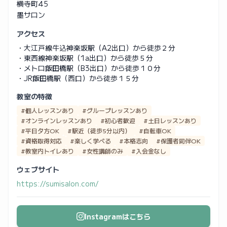
横寺町45
墨サロン
アクセス
・大江戸線牛込神楽坂駅（A2出口）から徒歩２分
・東西線神楽坂駅（1a出口）から徒歩５分
・メトロ飯田橋駅（B3出口）から徒歩１０分
・JR飯田橋駅（西口）から徒歩１５分
教室の特徴
#個人レッスンあり
#グループレッスンあり
#オンラインレッスンあり
#初心者歓迎
#土日レッスンあり
#平日夕方OK
#駅近（徒歩5分以内）
#自転車OK
#資格取得対応
#楽しく学べる
#本格志向
#保護者同伴OK
#教室内トイレあり
#女性講師のみ
#入会金なし
ウェブサイト
https://sumisalon.com/
Instagramはこちら