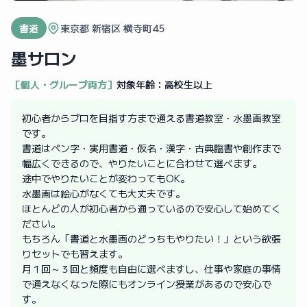
書道
東京都 新宿区 横寺町45
墨サロン
［個人・グループ両方］
対象年齢：
高校生以上
初心者からプロを目指す方まで通える書道教室・水墨画教室
です。
書道はペン字・実用書道・仮名・漢字・古典臨書や創作まで
幅広くできるので、やりたいことに合わせて選べます。
途中でやりたいことが変わってもOK。
水墨画は絵心がなくても大丈夫です。
ほとんどの人が初心者から通っているので安心して始めてく
ださい。
もちろん「書道と水墨画のどっちもやりたい！」という欲張
りセットでも習えます。
月１回～３回と頻度も自由に選べますし、仕事や家庭の事情
で通えなくなった際にもオンライン授業があるので安心で
す。