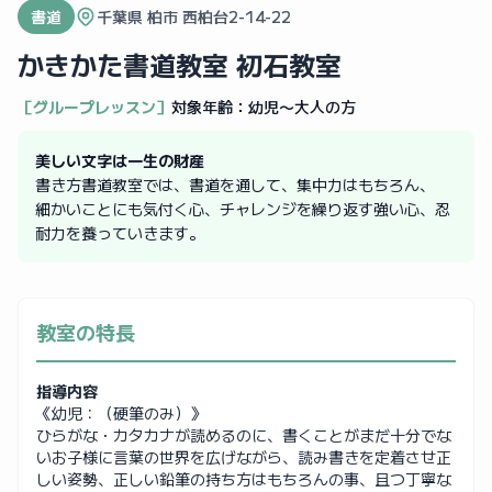
書道
千葉県 柏市 西柏台2-14-22
かきかた書道教室 初石教室
［グループレッスン］
対象年齢：
幼児〜大人の方
美しい文字は一生の財産
書き方書道教室では、書道を通して、集中力はもちろん、
細かいことにも気付く心、チャレンジを繰り返す強い心、忍
耐力を養っていきます。
教室の特長
指導内容
《幼児：（硬筆のみ）》
ひらがな・カタカナが読めるのに、書くことがまだ十分でな
いお子様に言葉の世界を広げながら、読み書きを定着させ正
しい姿勢、正しい鉛筆の持ち方はもちろんの事、且つ丁寧な