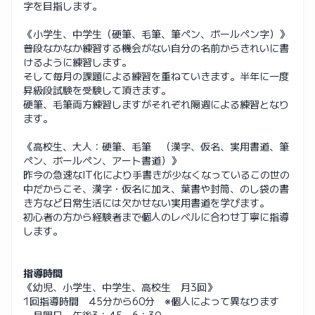
字を目指します。
《小学生、中学生（硬筆、毛筆、筆ペン、ボールペン字）》
普段なかなか練習する機会がない自分の名前からきれいに書
けるように練習します。
そして毎月の課題による練習を重ねていきます。半年に一度
昇級段試験を受験して頂きます。
硬筆、毛筆両方練習しますがそれぞれ隔週による練習となり
ます。
《高校生、大人：硬筆、毛筆 （漢字、仮名、実用書道、筆
ペン、ボールペン、アート書道）》
昨今の急速なIT化により手書きが少なくなっているこの世の
中だからこそ、漢字・仮名に加え、葉書や封筒、のし袋の書
き方など日常生活には欠かせない実用書道を学びます。
初心者の方から経験者まで個人のレベルに合わせ丁寧に指導
します。
指導時間
《幼児、小学生、中学生、高校生 月3回》
1回指導時間 45分から60分 ※個人によって異なります
・月曜日 午後3：45～6：30