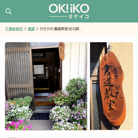
千葉県柏市
書道
かきかた書道教室 初石教...