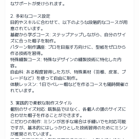
なサポートが受けられます。
2. 多彩なコース設定
目的やスキルに合わせて、以下のような段階的なコースが用
意されています。
基礎から学ぶコース: ステップアップしながら、自分のサイ
ズに合った帽子を制作。
パターン制作講座: プロを目指す方向けに、型紙をゼロから
作る技術を習得。
特殊縫製コース: 特殊なデザインの縫製技術に特化した内
容。
自由科: ある程度習得した方が、特殊素材（羽根、皮革、ブ
レードなど）を使って自由に制作。
体験レッスン: 1日でベレー帽などを作るコースも随時開催さ
れています。
3. 実践的で柔軟な制作スタイル
個別のサイズ対応: 既製品ではなく、各個人の頭のサイズに
合わせた帽子を作ることができます。
こだわりの制作: ミシンが苦手な場合は手縫いでも対応可能
ですが、基本的にはしっかりとした技術習得のためにミシン
が推奨されています。