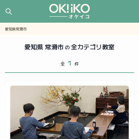
愛知県常滑市
愛知県 常滑市
全カテゴリ教室
の
1
全
件