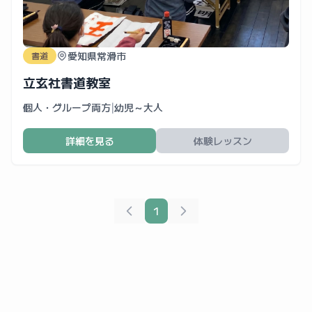
愛知県常滑市
書道
立玄社書道教室
個人・グループ両方
|
幼児～大人
詳細を見る
体験レッスン
1