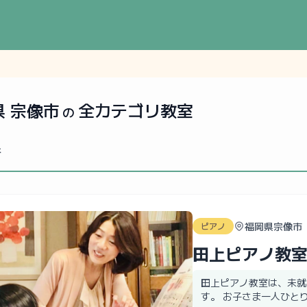
県 宗像市
全カテゴリ教室
の
件
福岡県宗像市
ピアノ
田上ピアノ教
田上ピアノ教室は、未就
す。 お子さま一人ひとり