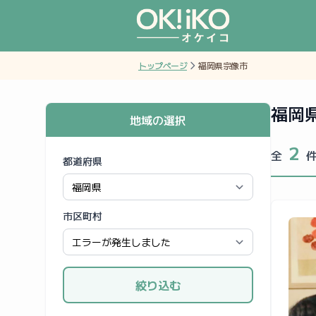
トップページ
福岡県宗像市
福岡
地域の選択
2
全
都道府県
市区町村
絞り込む