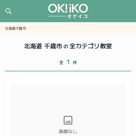
北海道千歳市
北海道 千歳市
全カテゴリ教室
の
1
全
件