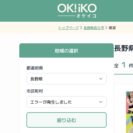
トップページ
長野県佐久市
書道
長野
地域の選択
1
全
都道府県
市区町村
絞り込む