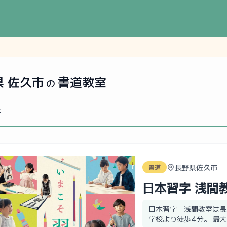
県 佐久市
書道教室
の
件
長野県佐久市
書道
日本習字 浅間
日本習字 浅間教室は長
学校より徒歩4分。 最大