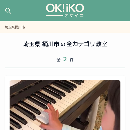
埼玉県桶川市
埼玉県 桶川市
全カテゴリ教室
の
2
全
件