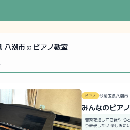
県 八潮市
ピアノ教室
の
件
埼玉県八潮市
ピアノ
みんなのピア
音楽を通してご縁や 心
り表現したい 楽しみたい