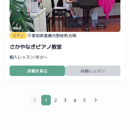
愛知県豊橋市野依町光明
ピアノ
さかやなぎピアノ教室
個人レッスン
|
年少〜
詳細を見る
体験レッスン
1
2
3
4
5