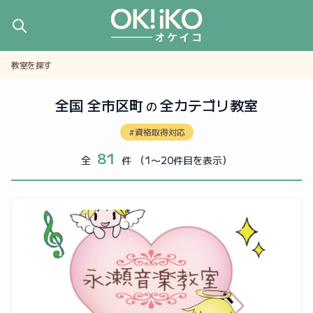
教室を探す
全国 全市区町
全カテゴリ教室
の
#資格取得対応
81
全
件
（1〜20件目を表示）