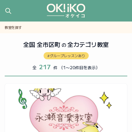
教室を探す
全国 全市区町
全カテゴリ教室
の
#グループレッスンあり
217
全
件
（1〜20件目を表示）