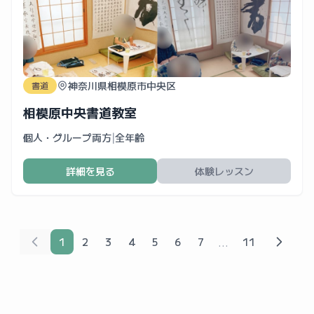
神奈川県相模原市中央区
書道
相模原中央書道教室
個人・グループ両方
|
全年齢
詳細を見る
体験レッスン
...
1
2
3
4
5
6
7
11