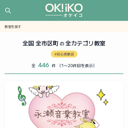
教室を探す
全国 全市区町
全カテゴリ教室
の
#初心者歓迎
446
全
件
（1〜20件目を表示）