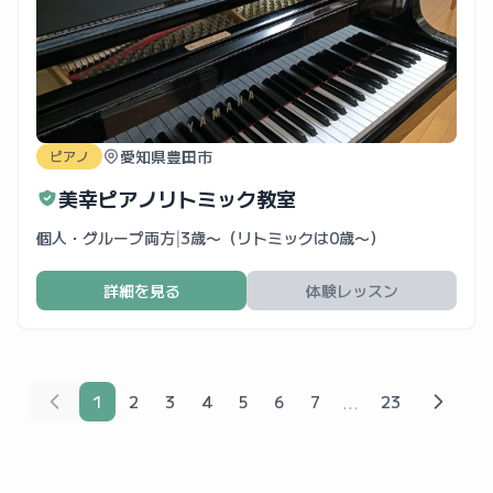
愛知県豊田市
ピアノ
美幸ピアノリトミック教室
個人・グループ両方
|
3歳〜（リトミックは0歳〜）
詳細を見る
体験レッスン
...
1
2
3
4
5
6
7
23